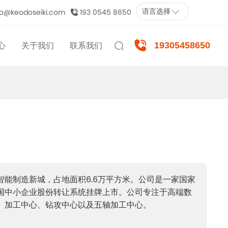
fo@keodoseiki.com
193 0545 8650
语言选择
19305458650
心
关于我们
联系我们
息
科奥多简介
闻
合作伙伴
讯
发展历程
频
企业文化
我们的团队
加入我们
智能制造新城，占地面积6.6万平方米。公司是一家国家
国中小企业股份转让系统挂牌上市。公司专注于高端数
为什么选择我们
、加工中心、钻攻中心以及五轴加工中心。