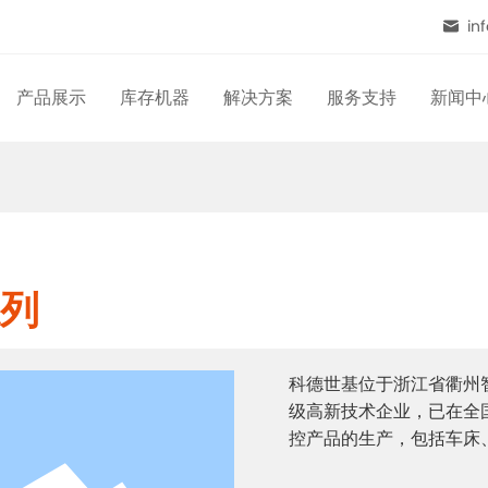
in
产品展示
库存机器
解决方案
服务支持
新闻中
车床
行业解决方案
服务方针
展会信
铣床
自动化解决方案
安装调试
公司新
培训维修
行业资
下载中心
产品视
系列
科德世基位于浙江省衢州
级高新技术企业，已在全
控产品的生产，包括车床